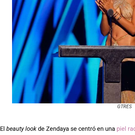
GTRES
El
beauty
look
de Zendaya se centró en una
piel ra