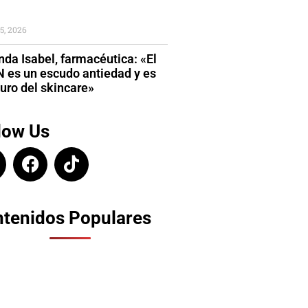
5, 2026
da Isabel, farmacéutica: «El
 es un escudo antiedad y es
turo del skincare»
low Us
tenidos Populares