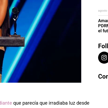
agosto 
Aman
PDRN
el fu
Fol
Con
diante
que parecía que irradiaba luz desde