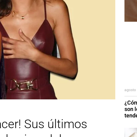
agosto 
¿Cóm
son 
tend
acer! Sus últimos