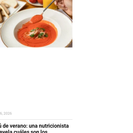
6, 2026
 de verano: una nutricionista
evela cuáles son los