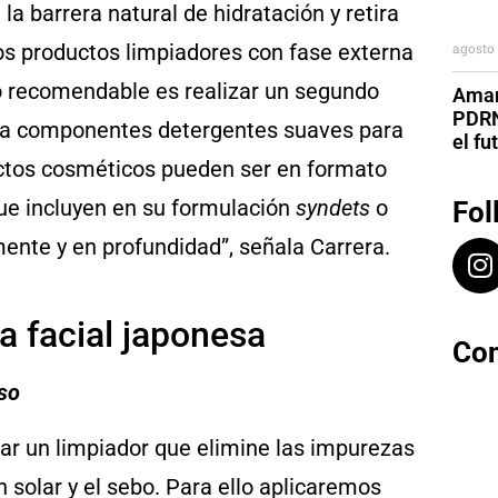
 la barrera natural de hidratación y retira
agosto 
tos productos limpiadores con fase externa
 lo recomendable es realizar un segundo
Aman
PDRN
uya componentes detergentes suaves para
el fu
uctos cosméticos pueden ser en formato
ue incluyen en su formulación
syndets
o
Fol
mente y en profundidad”, señala Carrera.
a facial japonesa
Con
so
zar un limpiador que elimine las impurezas
n solar y el sebo. Para ello aplicaremos