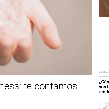
agosto 
¿Cóm
onesa: te contamos
son 
tend