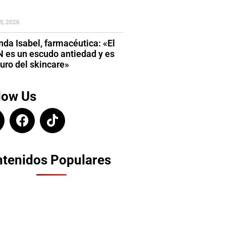
5, 2026
da Isabel, farmacéutica: «El
 es un escudo antiedad y es
turo del skincare»
low Us
tenidos Populares