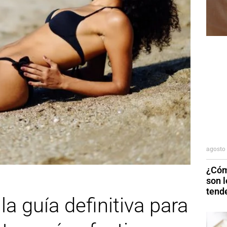
agosto 
¿Cóm
son 
tend
a guía definitiva para