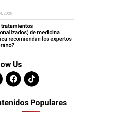
4, 2026
 tratamientos
sonalizados) de medicina
tica recomiendan los expertos
erano?
low Us
tenidos Populares