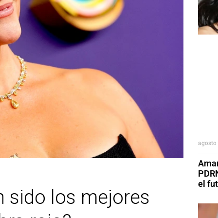
agosto 
Aman
PDRN
el fu
 sido los mejores