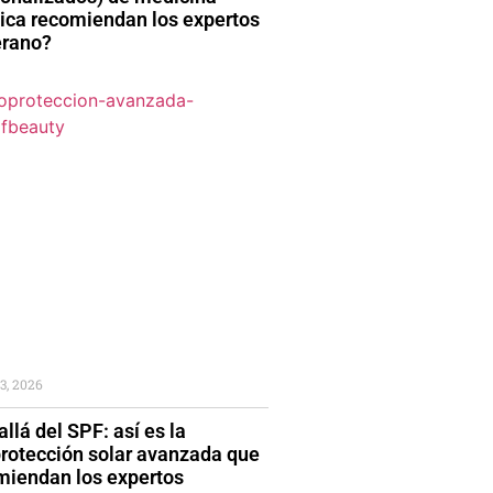
tica recomiendan los expertos
erano?
3, 2026
llá del SPF: así es la
protección solar avanzada que
miendan los expertos