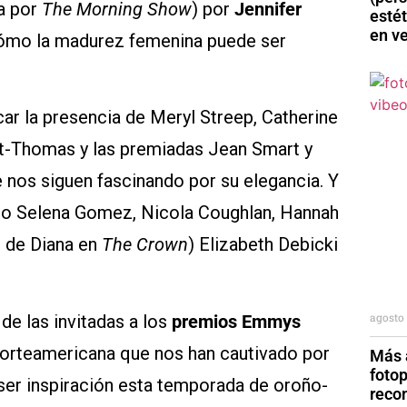
da por
The Morning Show
) por
Jennifer
esté
en v
cómo la madurez femenina puede ser
acar la presencia de Meryl Streep, Catherine
ott-Thomas y las premiadas Jean Smart y
 nos siguen fascinando por su elegancia. Y
omo Selena Gomez, Nicola Coughlan, Hannah
l de Diana en
The Crown
) Elizabeth Debicki
agosto 
de las invitadas a los
premios Emmys
orteamericana que nos han cautivado por
Más a
foto
ser inspiración esta temporada de oroño-
reco