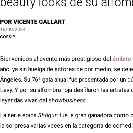
beauty looks de su alfom
POR
VICENTE GALLART
16/09/2024
GOSSIP
Bienvenidos al evento más prestigioso del
ámbito 
año, ya sin huelga de actores de por medio, se ce
Ángeles. Su 76ª gala anual fue presentada por un d
Levy. Y por su alfombra roja desfilaron las artista
leyendas vivas del
showbusiness
.
La serie épica
Shōgun
fue la gran ganadora como 
la sorpresa varias veces en la categoría de comedia