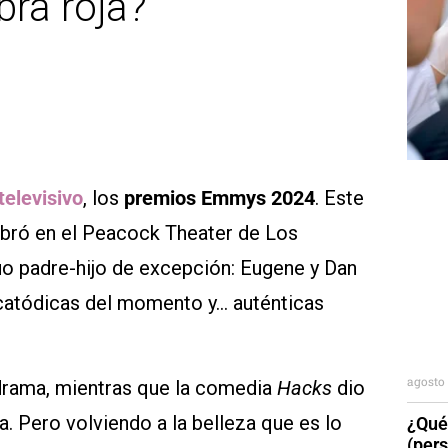
bra roja?
televisivo
, los
premios Emmys 2024
. Este
lebró en el Peacock Theater de Los
úo padre-hijo de excepción: Eugene y Dan
s catódicas del momento y… auténticas
agosto 
drama, mientras que la comedia
Hacks
dio
. Pero volviendo a la belleza que es lo
¿Qué
(per