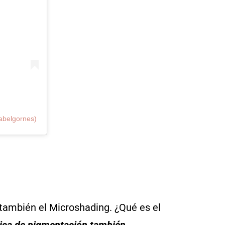
anabelgornes)
también el Microshading. ¿Qué es el
ica de pigmentación también