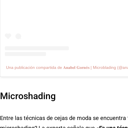
Una publicación compartida de 𝐀𝐧𝐚𝐛𝐞𝐥 𝐆𝐨𝐫𝐧é𝐬 | Microblading (@
Microshading
Entre las técnicas de cejas de moda se encuentra 
microshading? La experta señala que «
Es una técn