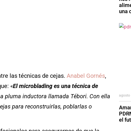
alim
una o
re las técnicas de cejas.
Anabel Gornés
,
que: «
El microblading es una técnica de
agosto 
na pluma inductora llamada Tébori. Con ella
jas para reconstruirlas, poblarlas o
Aman
PDRN
el fu