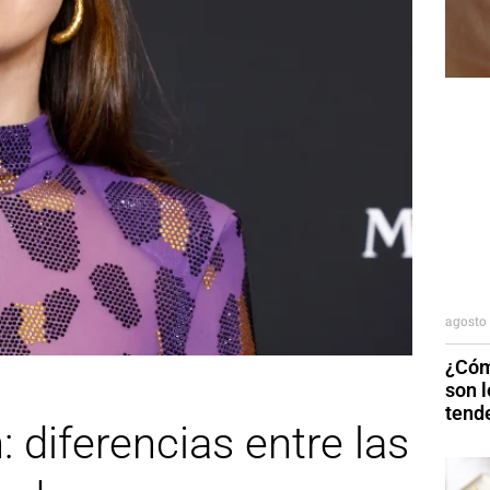
agosto 
¿Cóm
son 
tend
 diferencias entre las