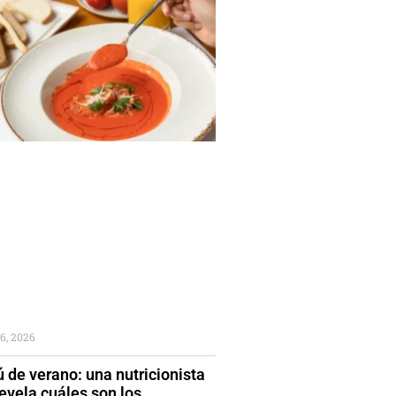
6, 2026
 de verano: una nutricionista
evela cuáles son los