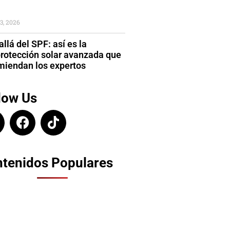
3, 2026
llá del SPF: así es la
protección solar avanzada que
miendan los expertos
low Us
tenidos Populares