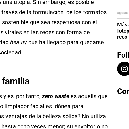
es una utopía. Sin embargo, es posible
 través de la formulación, de los formatos
agosto 
sostenible que sea respetuosa con el
Más a
foto
s virales en las redes con forma de
reco
idad
beauty
que ha llegado para quedarse…
sociedad.
Fol
 familia
Con
 y es, por tanto,
zero waste
es aquella que
 limpiador facial es idónea para
as ventajas de la belleza sólida? No utiliza
e hasta ocho veces menor; su envoltorio no