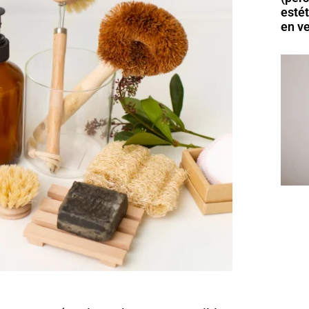
esté
en v