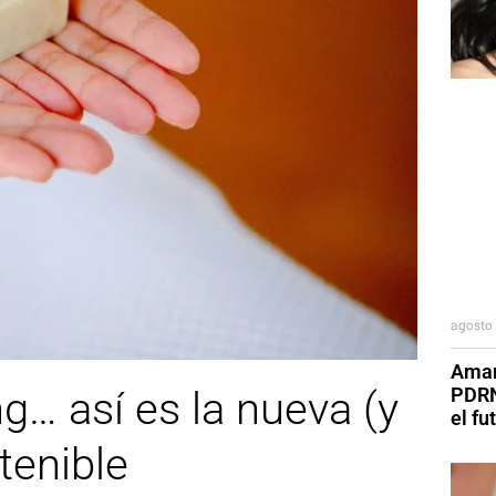
agosto 
Aman
PDRN
ing… así es la nueva (y
el fu
tenible