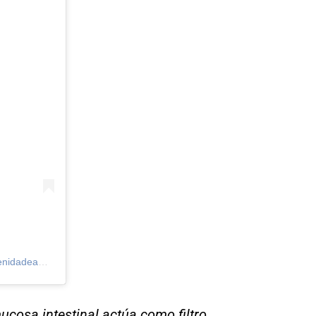
Una publicación compartida de Belén Acero Jiménez (@farmaciaavenidadeamerica)
cosa intestinal actúa como filtro