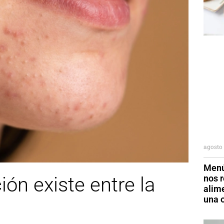
agosto 
Menú
nos r
ión existe entre la
alim
una o