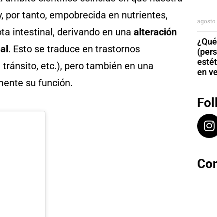
y, por tanto, empobrecida en nutrientes,
agosto 
a intestinal, derivando en una
alteración
¿Qué
al
. Esto se traduce en trastornos
(per
esté
l tránsito, etc.), pero también en una
en v
ente su función.
Fol
Con