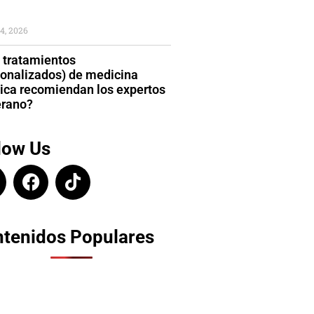
4, 2026
 tratamientos
sonalizados) de medicina
tica recomiendan los expertos
erano?
low Us
tenidos Populares