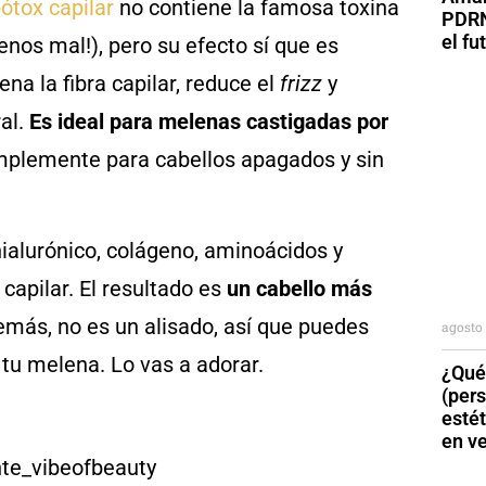
ótox capilar
no contiene la famosa toxina
PDRN
el fu
menos mal!), pero su efecto sí que es
ena la fibra capilar, reduce el
frizz
y
ral.
Es ideal para melenas castigadas por
mplemente para cabellos apagados y sin
hialurónico, colágeno, aminoácidos y
apilar. El resultado es
un cabello más
emás, no es un alisado, así que puedes
agosto 
 tu melena. Lo vas a adorar.
¿Qué
(per
esté
en v