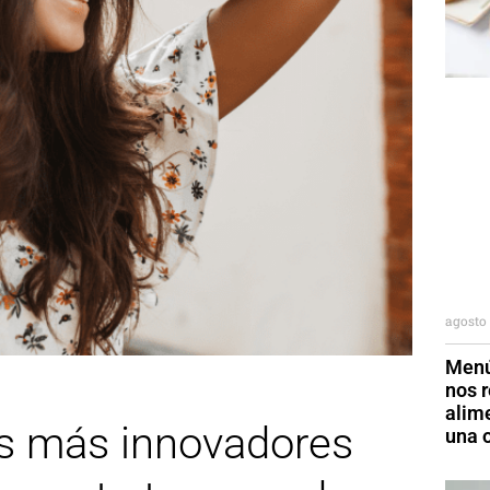
agosto 
Menú
nos r
alim
es más innovadores
una o