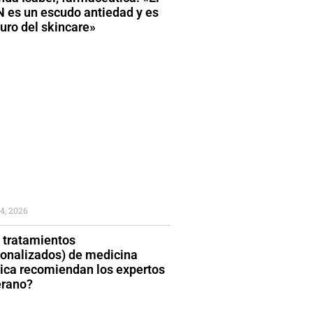
 es un escudo antiedad y es
turo del skincare»
4, 2026
 tratamientos
sonalizados) de medicina
tica recomiendan los expertos
erano?