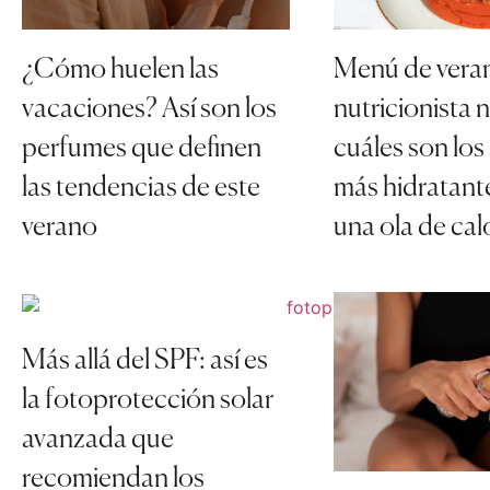
¿Cómo huelen las
Menú de vera
vacaciones? Así son los
nutricionista 
perfumes que definen
cuáles son los
las tendencias de este
más hidratante
verano
una ola de cal
Más allá del SPF: así es
la fotoprotección solar
avanzada que
recomiendan los