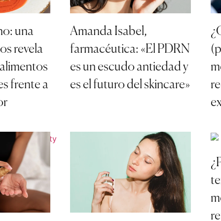
no: una
Amanda Isabel,
¿
nos revela
farmacéutica: «El PDRN
(
 alimentos
es un escudo antiedad y
me
s frente a
es el futuro del skincare»
r
or
e
¿P
te
me
re