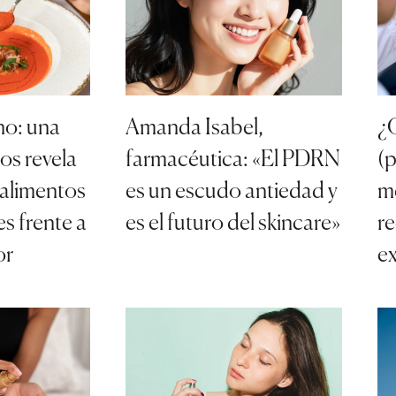
no: una
Amanda Isabel,
¿
nos revela
farmacéutica: «El PDRN
(
 alimentos
es un escudo antiedad y
me
s frente a
es el futuro del skincare»
r
or
e