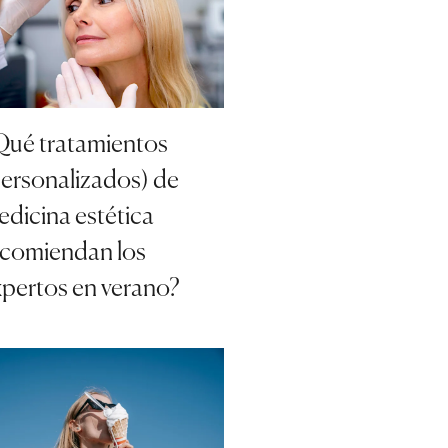
Qué tratamientos
personalizados) de
dicina estética
ecomiendan los
xpertos en verano?