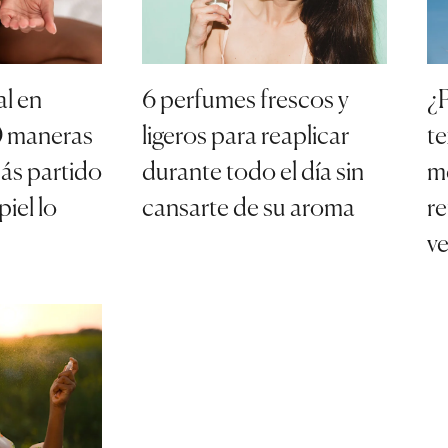
al en
6 perfumes frescos y
¿P
10 maneras
ligeros para reaplicar
te
ás partido
durante todo el día sin
me
piel lo
cansarte de su aroma
re
v