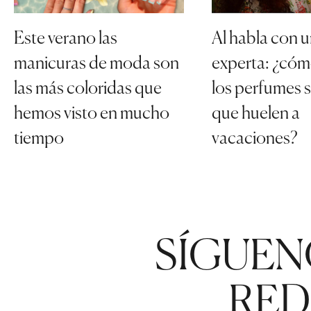
Al habla con 
Este verano las
experta: ¿cóm
manicuras de moda son
los perfumes s
las más coloridas que
que huelen a
hemos visto en mucho
vacaciones?
tiempo
SÍGUEN
RED