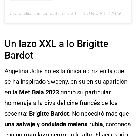
Una publicación compartida de G L E N O R O P E Z A (@glencocoforhair)
Un lazo XXL a lo Brigitte
Bardot
Angelina Jolie no es la única actriz en la que
se ha inspirado Sweeny, en su en su aparición
en
la Met Gala 2023
rindió su particular
homenaje a la diva del cine francés de los
sesenta:
Brigitte Bardot
. No necesitó más que
una salvaje y ondulada melena rubia
, coronada
con
un gran lazo negro
en lo alto. El accesorio