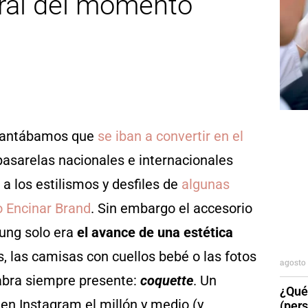
iral del momento
elantábamos que
se iban a convertir en el
pasarelas nacionales e internacionales
 a los estilismos y desfiles de
algunas
o Encinar Brand
. Sin embargo el accesorio
ung solo era
el avance de una estética
las, las camisas con cuellos bebé o las fotos
agosto 
abra siempre presente:
coquette
. Un
¿Qué
en Instagram el millón y medio (y
(per