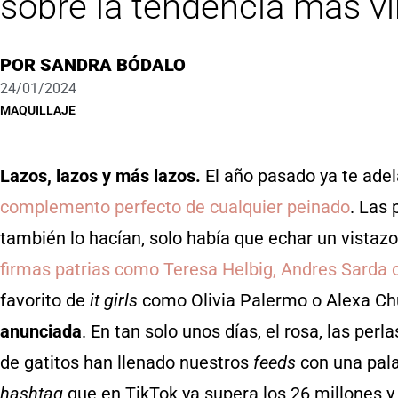
sobre la tendencia más v
POR
SANDRA BÓDALO
24/01/2024
MAQUILLAJE
Lazos, lazos y más lazos.
El año pasado ya te ad
complemento perfecto de cualquier peinado
. Las 
también lo hacían, solo había que echar un vistazo
firmas patrias como Teresa Helbig, Andres Sarda 
favorito de
it girls
como Olivia Palermo o Alexa Ch
anunciada
. En tan solo unos días, el rosa, las per
de gatitos han llenado nuestros
feeds
con una pal
hashtag
que en TikTok ya supera los 26 millones y 