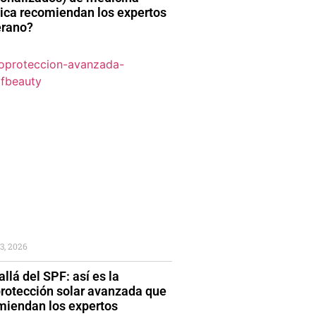
tica recomiendan los expertos
erano?
3, 2026
llá del SPF: así es la
protección solar avanzada que
miendan los expertos