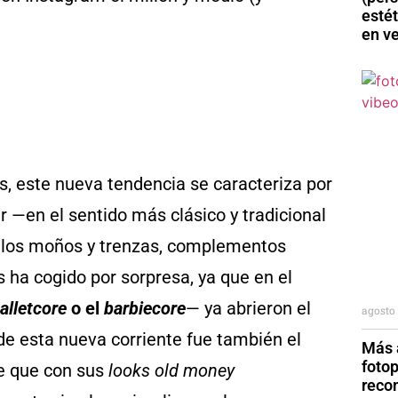
esté
en v
s, este nueva tendencia se caracteriza por
r —en el sentido más clásico y tradicional
s, los moños y trenzas, complementos
 ha cogido por sorpresa, ya que en el
alletcore
o el
barbiecore
— ya abrieron el
agosto 
e esta nueva corriente fue también el
Más a
foto
e que con sus
looks
old money
reco