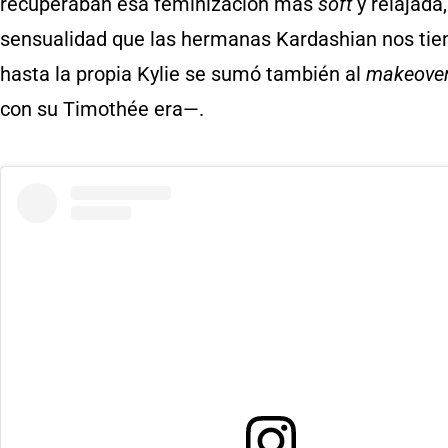
recuperaban esa feminización más
soft
y relajada
sensualidad que las hermanas Kardashian nos tie
hasta la propia Kylie se sumó también al
makeove
con su Timothée era—.