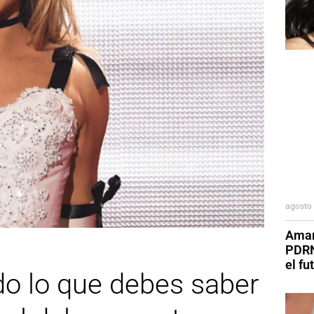
agosto 
Aman
PDRN
el fu
do lo que debes saber