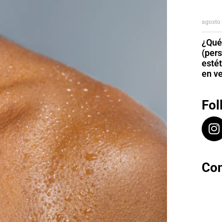
agosto 
¿Qué
(per
esté
en v
Fol
Con