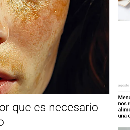
agosto 
Menú
nos r
or que es necesario
alim
una o
o