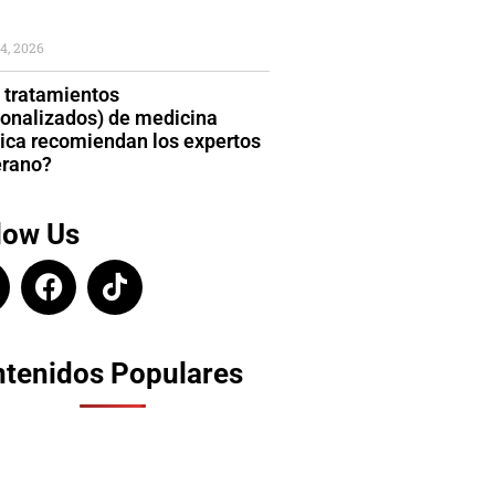
4, 2026
 tratamientos
sonalizados) de medicina
tica recomiendan los expertos
erano?
low Us
tenidos Populares