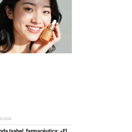
5, 2026
da Isabel, farmacéutica: «El