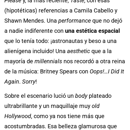
Please
y, la más reciente,
Taste
, con esas
(hipotéticas) referencias a Camila Cabello y
Shawn Mendes. Una
performance
que no dejó
a nadie indiferente con
una estética espacial
que lo tenía todo: ¡astronautas y beso a una
alienígena incluido! Una
aesthetic
que a la
mayoría de
millennials
nos recordó a otra reina
de la música: Britney Spears con
Oops!…I Did It
Again
.
Sorry
!
Sobre el escenario lució un
body
plateado
ultrabrillante y un maquillaje muy
old
Hollywood
, como ya nos tiene más que
acostumbradas. Esa belleza glamurosa que