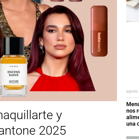
agosto 
Menú
nos r
quillarte y
alim
una o
Pantone 2025