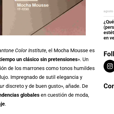
agosto 
¿Qué
(per
esté
en v
ntone Color Institute
, el Mocha Mousse es
Fol
tiempo un clásico sin pretensiones
». Un
ción de los marrones como tonos humildes
 lujo. Impregnado de sutil elegancia y
Con
ur
discreto y de buen gusto», añade. De
endencias globales
en cuestión de moda,
aje
.