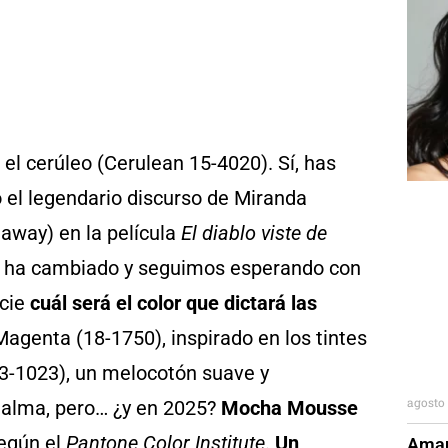
: el cerúleo (Cerulean 15-4020). Sí, has
 el legendario discurso de Miranda
away) en la película
El diablo viste de
no ha cambiado y seguimos esperando con
ncie
cuál será el color que dictará las
 Magenta (18-1750), inspirado en los tintes
3-1023), un melocotón suave y
agosto 
l alma, pero… ¿y en 2025?
Mocha Mousse
según el
Pantone Color Institute
.
Un
Aman