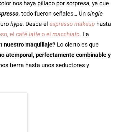
lor nos haya pillado por sorpresa, ya que
spresso
, todo fueron señales… Un
single
puro
hype
. Desde el
espresso makeup
hasta
so, el café
latte
o el
macchiato
. La
en nuestro maquillaje?
Lo cierto es que
no atemporal, perfectamente combinable y
nos tierra hasta unos seductores y