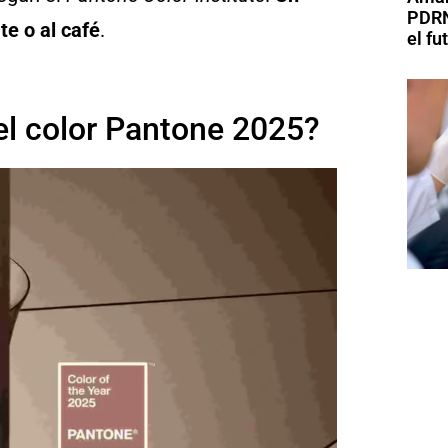
PDRN
te o al café
.
el fu
el color Pantone 2025?