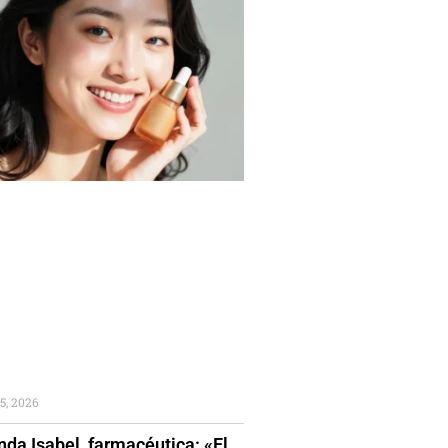
5, 2026
da Isabel, farmacéutica: «El