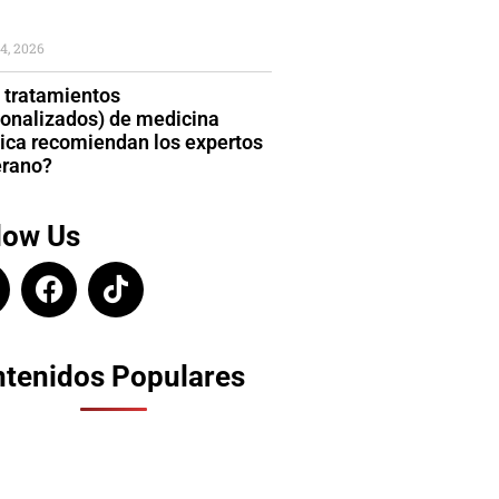
4, 2026
 tratamientos
sonalizados) de medicina
tica recomiendan los expertos
erano?
low Us
tenidos Populares