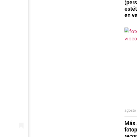
(per
esté
en v
agosto 
Más a
foto
reco