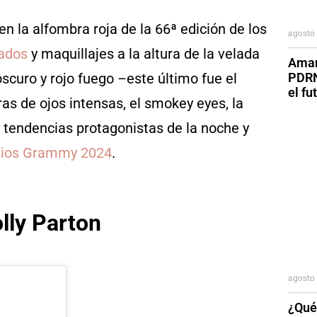
en la alfombra roja de la 66ª edición de los
agosto 
ados
y maquillajes a la altura de la velada
Aman
PDRN
curo y rojo fuego –este último fue el
el fu
as de ojos intensas, el smokey eyes, la
as tendencias protagonistas de la noche y
ios Grammy 2024
.
lly Parton
agosto 
¿Qué