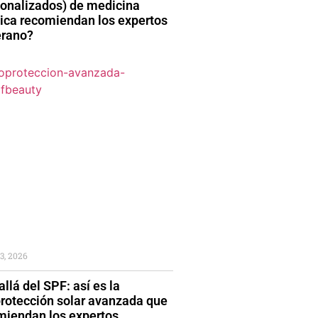
sonalizados) de medicina
tica recomiendan los expertos
erano?
3, 2026
llá del SPF: así es la
protección solar avanzada que
miendan los expertos