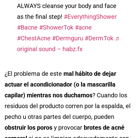
ALWAYS cleanse your body and face
as the final step!
#EverythingShower
#Bacne
#ShowerTok
#acne
#ChestAcne
#Dermguru
#DermTok
♬
original sound – habz.fx
¿El problema de este
mal hábito de dejar
actuar el acondicionador
(o la mascarilla
capilar) mientras nos duchamos
? Cuando los
residuos del producto corren por la espalda, el
pecho u otras partes del cuerpo, pueden
obstruir los poros
y provocar
brotes de acné