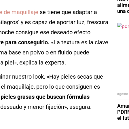
alim
una o
e de maquillaje
se tiene que adaptar a
ilagros’ y es capaz de aportar luz, frescura
 noche consigue ese deseado efecto
ve para conseguirlo.
«La textura es la clave
sma base en polvo o en fluido puede
piel», explica la experta.
inar nuestro look. «Hay pieles secas que
l maquillaje, pero lo que consiguen es
agosto 
 pieles grasas que buscan fórmulas
Aman
no deseado y menor fijación», asegura.
PDRN
el fu