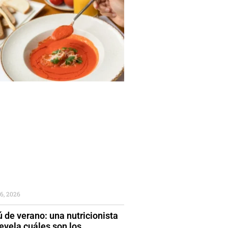
6, 2026
 de verano: una nutricionista
evela cuáles son los