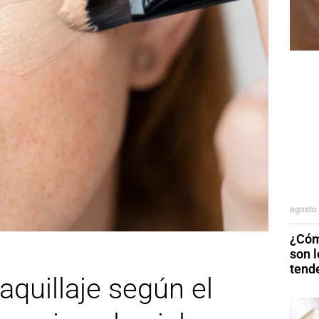
agosto 
¿Cóm
son 
tend
quillaje según el