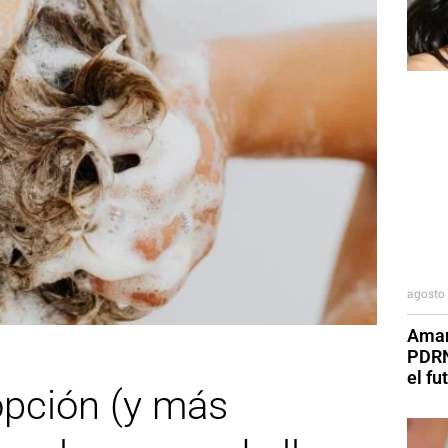
agosto 
Aman
PDRN
el fu
opción (y más