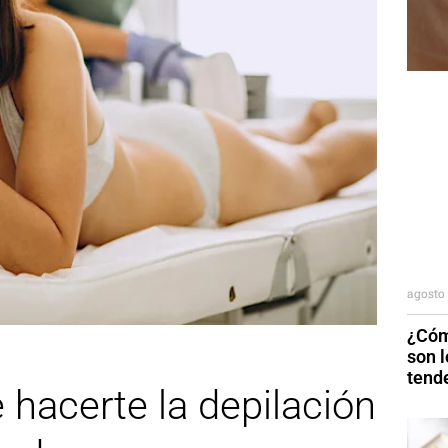
agosto 
¿Cóm
son 
tend
hacerte la depilación