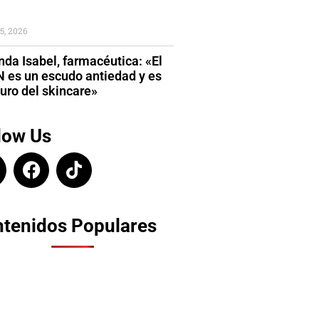
5, 2026
da Isabel, farmacéutica: «El
 es un escudo antiedad y es
turo del skincare»
low Us
tenidos Populares