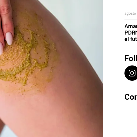
agosto 
Aman
PDRN
el fu
Fol
Con