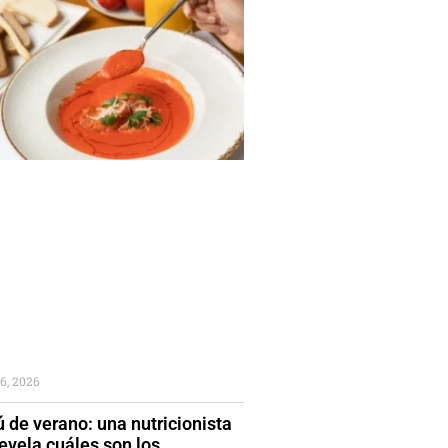
6, 2026
 de verano: una nutricionista
evela cuáles son los