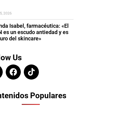
5, 2026
da Isabel, farmacéutica: «El
 es un escudo antiedad y es
turo del skincare»
low Us
tenidos Populares