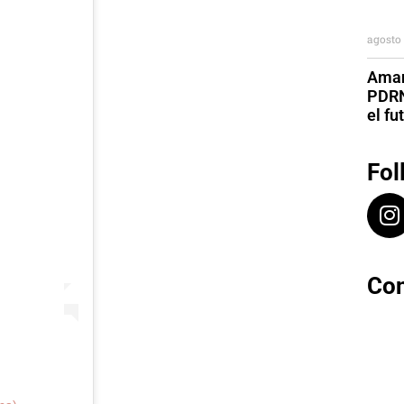
agosto 
Aman
PDRN
el fu
Fol
Con