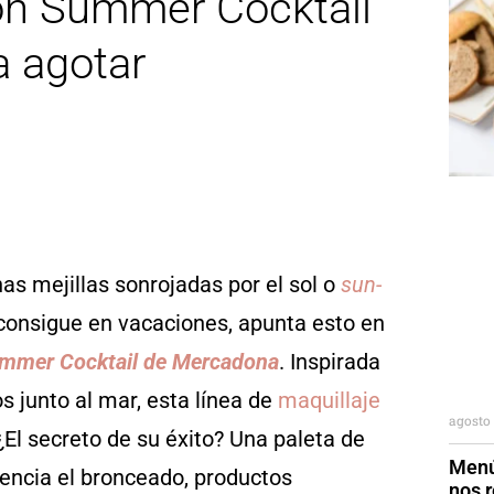
ión Summer Cocktail
a agotar
nas mejillas sonrojadas por el sol o
sun-
e consigue en vacaciones, apunta esto en
mmer Cocktail de Mercadona
. Inspirada
os junto al mar, esta línea de
maquillaje
agosto 
¿El secreto de su éxito? Una paleta de
Menú
tencia el bronceado, productos
nos r