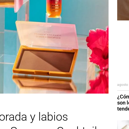
agosto 
¿Cóm
son 
tend
orada y labios