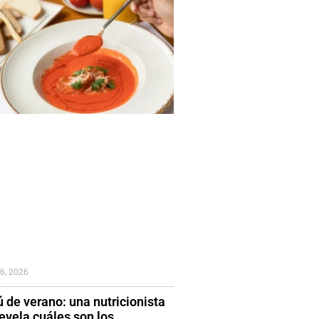
6, 2026
 de verano: una nutricionista
evela cuáles son los