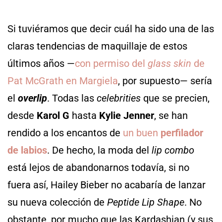
Si tuviéramos que decir cuál ha sido una de las
claras tendencias de maquillaje de estos
últimos años —
con permiso del
glass skin
de
Pat McGrath en Margiela
, por supuesto— sería
el
overlip
. Todas las
celebrities
que se precien,
desde
Karol G
hasta
Kylie Jenner
, se han
rendido a los encantos de
un buen
perfilador
de labios
. De hecho, la moda del
lip combo
está lejos de abandonarnos todavía, si no
fuera así, Hailey Bieber no acabaría de lanzar
su nueva colección de
Peptide Lip Shape
. No
obstante, por mucho que las Kardashian (y sus