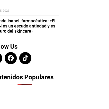
5, 2026
da Isabel, farmacéutica: «El
 es un escudo antiedad y es
turo del skincare»
low Us
tenidos Populares