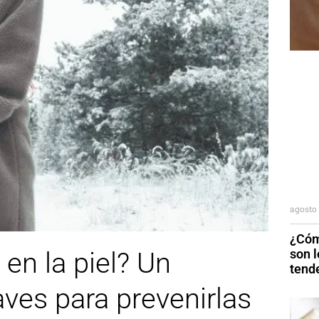
agosto 
¿Cóm
son 
 en la piel? Un
tend
aves para prevenirlas