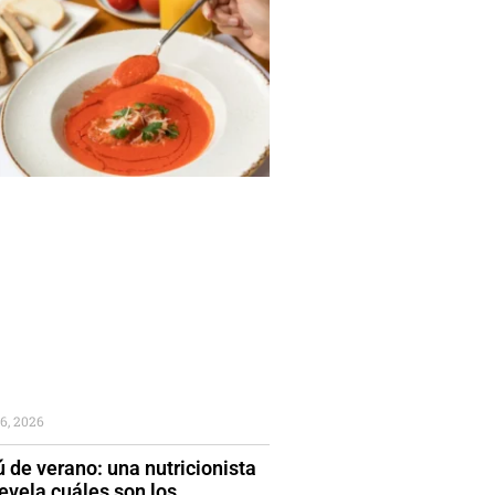
6, 2026
 de verano: una nutricionista
evela cuáles son los