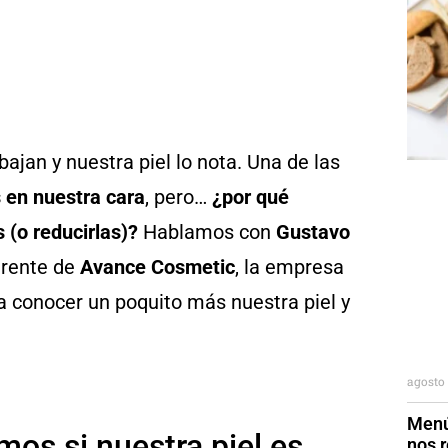
ajan y nuestra piel lo nota. Una de las
s en nuestra cara
, pero…
¿por qué
 (o reducirlas)?
Hablamos con
Gustavo
erente de
Avance Cosmetic
, la empresa
ra conocer un poquito más nuestra piel y
agosto 
Menú
os si nuestra piel es
nos r