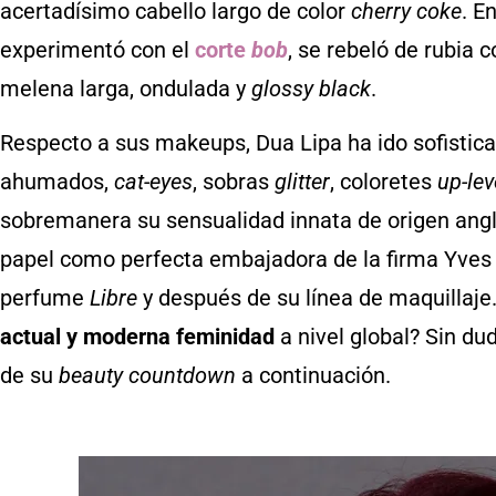
acertadísimo cabello largo de color
cherry coke
. E
experimentó con el
corte
bob
, se rebeló de rubia c
melena larga, ondulada y
glossy black
.
Respecto a sus makeups, Dua Lipa ha ido sofistic
ahumados,
cat-eyes
, sobras
glitter
, coloretes
up-lev
sobremanera su sensualidad innata de origen ang
papel como perfecta embajadora de la firma Yves S
perfume
Libre
y después de su línea de maquillaje.
actual y moderna
feminidad
a nivel global? Sin du
de su
beauty countdown
a continuación.