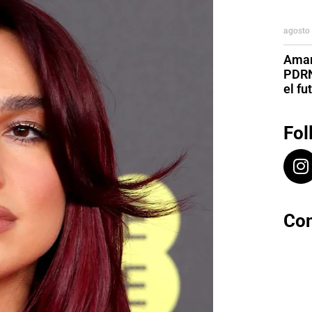
agosto 
Aman
PDRN
el fu
Fol
Con