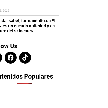
5, 2026
da Isabel, farmacéutica: «El
 es un escudo antiedad y es
turo del skincare»
low Us
tenidos Populares