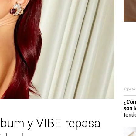
agosto 
¿Cóm
son 
tend
lbum y VIBE repasa