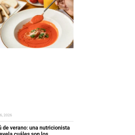
6, 2026
 de verano: una nutricionista
evela cuáles son los