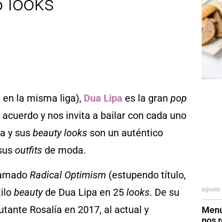
5 looks
 en la misma liga),
Dua Lipa
es la gran
pop
acuerdo y nos invita a bailar con cada uno
a y sus
beauty looks
son un auténtico
 sus
outfits
de moda.
llamado
Radical Optimism
(estupendo título,
agosto 
tilo
beauty
de Dua Lipa en 25
looks
. De su
tante Rosalía en 2017, al actual y
Menú
nos r