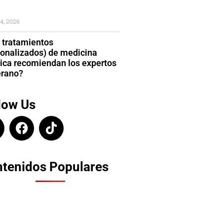
4, 2026
 tratamientos
sonalizados) de medicina
tica recomiendan los expertos
erano?
low Us
tenidos Populares