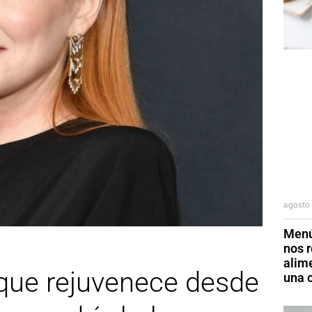
agosto 
Menú
nos r
alim
 que rejuvenece desde
una o