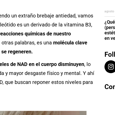
agosto 
endo un extraño brebaje antiedad, vamos
¿Qué
eótido es un derivado de la vitamina B3,
(per
esté
eacciones químicas de nuestro
en v
n otras palabras, es una
molécula clave
 se regeneren.
Fol
iveles de NAD en el cuerpo disminuyen
, lo
a y mayor desgaste físico y mental. Y ahí
D, que buscan reponer estos niveles para
Con