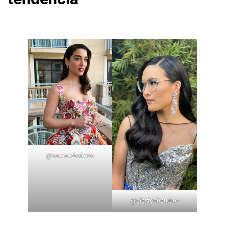
@
samanthalmua
@
claytonhawkins