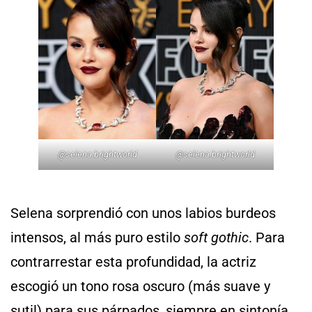
@
selena.brightworld
@
selena.brightworld
Selena sorprendió con unos labios burdeos
intensos, al más puro estilo
soft gothic
. Para
contrarrestar esta profundidad, la actriz
escogió un tono rosa oscuro (más suave y
sutil) para sus párpados, siempre en sintonía