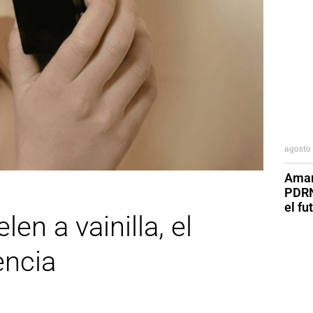
agosto 
Aman
PDRN
el fu
n a vainilla, el
encia