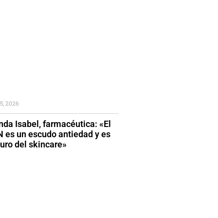
5, 2026
da Isabel, farmacéutica: «El
 es un escudo antiedad y es
turo del skincare»