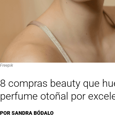
Freepik
8 compras beauty que huele
perfume otoñal por excel
POR
SANDRA BÓDALO