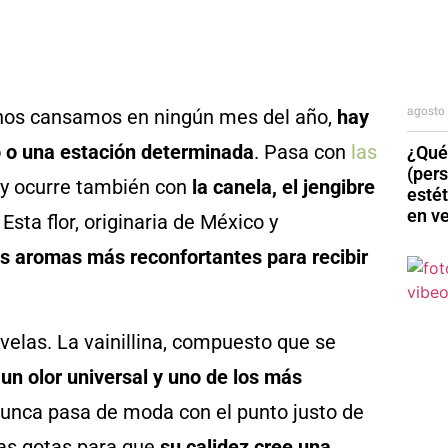
agosto 
nos cansamos en ningún mes del año,
hay
o o una estación determinada
. Pasa con
las
¿Qué
(per
, y ocurre también con
la canela, el jengibre
esté
en v
. Esta flor, originaria de México y
os aromas más reconfortantes para recibir
elas. La vainillina, compuesto que se
 un olor universal y uno de los más
 nunca pasa de moda con el punto justo de
nas gotas para que
su calidez cree una