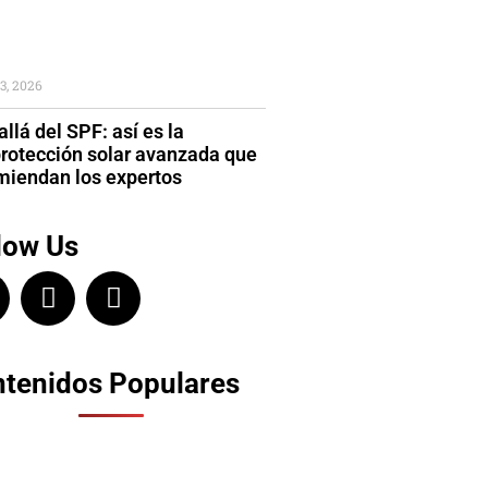
3, 2026
llá del SPF: así es la
protección solar avanzada que
miendan los expertos
low Us
tenidos Populares