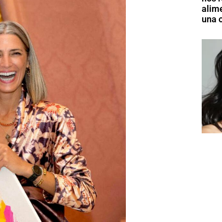
alim
una o