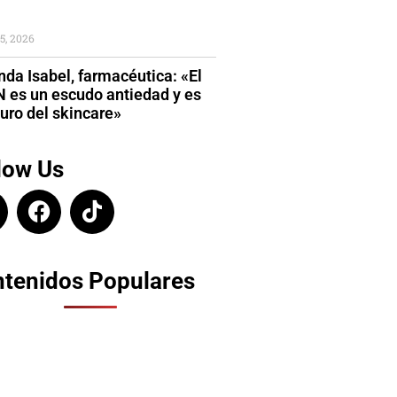
5, 2026
da Isabel, farmacéutica: «El
 es un escudo antiedad y es
turo del skincare»
low Us
tenidos Populares