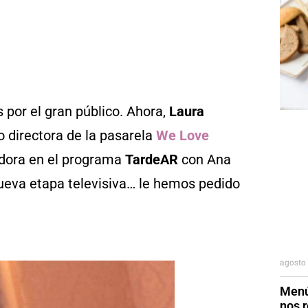
 por el gran público. Ahora,
Laura
directora de la pasarela
We Love
dora en el programa
TardeAR
con Ana
nueva etapa televisiva… le hemos pedido
agosto 
Menú
nos r