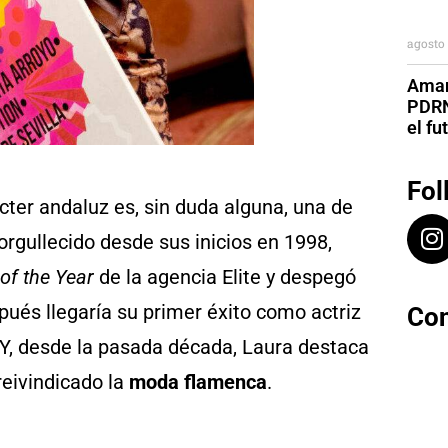
agosto 
Aman
PDRN
el fu
Fol
cter andaluz es, sin duda alguna, una de
orgullecido desde sus inicios en 1998,
of the Year
de la agencia Elite y despegó
pués llegaría su primer éxito como actriz
Con
 Y, desde la pasada década, Laura destaca
reivindicado la
moda flamenca
.