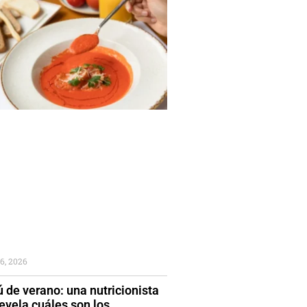
6, 2026
 de verano: una nutricionista
evela cuáles son los