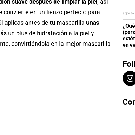
ación suave después de limpiar la piel
, así
e convierte en un lienzo perfecto para
agosto 
Si aplicas antes de tu mascarilla
unas
¿Qué
(per
ás un plus de hidratación a la piel y
esté
ante, convirtiéndola en la mejor mascarilla
en v
Fol
Con