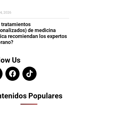
4, 2026
 tratamientos
sonalizados) de medicina
tica recomiendan los expertos
erano?
low Us
tenidos Populares