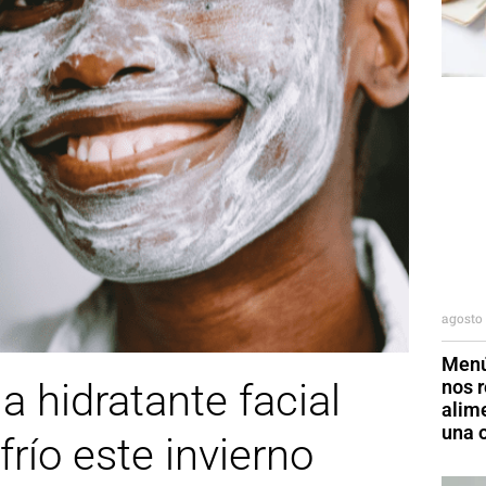
agosto 
Menú
nos r
a hidratante facial
alim
una o
frío este invierno