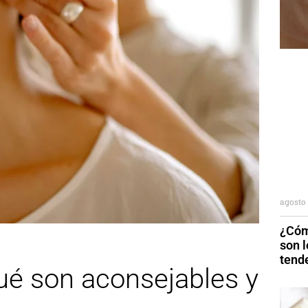
agosto 
¿Cóm
son 
tend
ué son aconsejables y