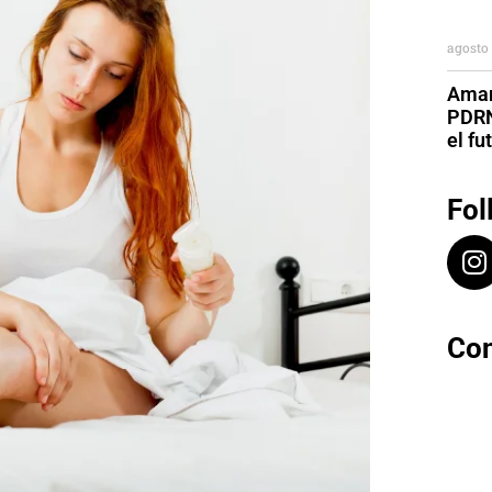
agosto 
Aman
PDRN
el fu
Fol
Con