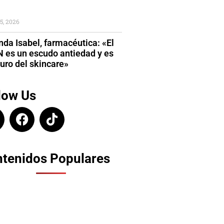
5, 2026
da Isabel, farmacéutica: «El
 es un escudo antiedad y es
turo del skincare»
low Us
tenidos Populares