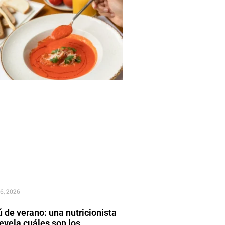
6, 2026
 de verano: una nutricionista
evela cuáles son los