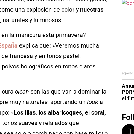
como una explosión de color y
nuestras
s, naturales y luminosos.
r en la manicura esta primavera?
 España
explica que: «Veremos mucha
de francesa y en tonos pastel,
polvos holográficos en tonos claros,
agosto 
Aman
nicura
clean
son las que van a dominar la
PDRN
el fu
pre muy naturales, aportando un
look
a
mpo: «
Los lilas, los albaricoques, el coral,
Fol
 tonos suaves y relajados que
ya sea solo o combinado con base milky o