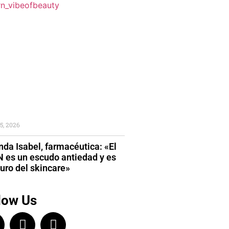
5, 2026
da Isabel, farmacéutica: «El
 es un escudo antiedad y es
turo del skincare»
low Us