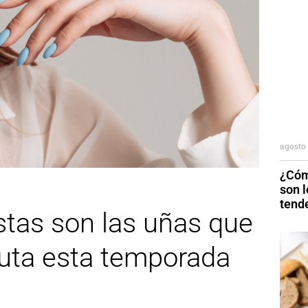
agosto 
¿Cóm
son 
tend
stas son las uñas que
luta esta temporada