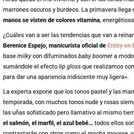
marrones oscuros y burdeos. La primavera llega 
manos se visten de colores vitamina
, energético
¿Cuáles van a ser las tendencias que van a reina
Berenice Espejo, manicurista oficial de
Entity en
base
milky
con difuminados
baby boomer
a modo 
sumándole el efecto
lip gloss
que realizamos con 
para dar una apariencia iridiscente muy ligera».
La experta expone que los tonos pastel y las ma
temporada, con muchos tonos nude y rosas siem
las uñas sofisticado pero llamativo al mismo tie
el salmón, el marfil, el azul bebé…
todos ellos son
contrastarán con otros como el
mocha mousse
, 