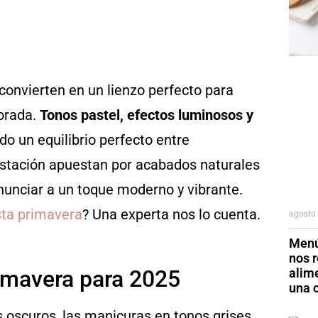
convierten en un lienzo perfecto para
porada.
Tonos pastel, efectos luminosos y
ndo un equilibrio perfecto entre
 estación apuestan por acabados naturales
enunciar a un toque moderno y vibrante.
sta primavera
? Una experta nos lo cuenta.
agosto 
Menú
nos r
alim
imavera para 2025
una o
s oscuros, las manicuras en tonos grises,