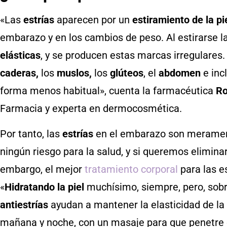
«Las
estrías
aparecen por un
estiramiento de la pi
embarazo y en los cambios de peso. Al estirarse l
elásticas
, y se producen estas marcas irregulares.
caderas,
los
muslos,
los
glúteos
, el
abdomen
e inc
forma menos habitual», cuenta la farmacéutica
Ro
Farmacia y experta en dermocosmética.
Por tanto, las
estrías
en el embarazo son merament
ningún riesgo para la salud, y si queremos eliminarl
embargo, el mejor
tratamiento corporal
para las e
«
Hidratando la piel
muchísimo, siempre, pero, sobr
antiestrías
ayudan a mantener la elasticidad de la 
mañana y noche, con un masaje para que penetre 