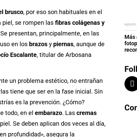
el brusco
, por eso son habituales en el
a piel, se rompen las
fibras colágenas y
agosto 
 Se presentan, principalmente, en las
Más a
foto
luso en los
brazos
y
piernas
, aunque de
reco
cío Escalante
, titular de Arbosana
Fol
e un problema estético, no entrañan
as tiene que ser en la fase inicial. Sin
strías es la prevención. ¿Cómo?
Con
e todo, en el
embarazo
. Las
cremas
piel. Se deben aplican dos veces al día,
en profundidad», asegura la