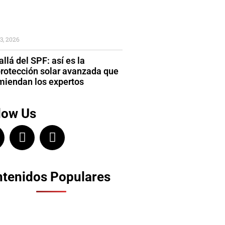
3, 2026
llá del SPF: así es la
protección solar avanzada que
miendan los expertos
low Us
tenidos Populares