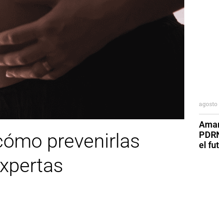
agosto 
Aman
PDRN
cómo prevenirlas
el fu
expertas