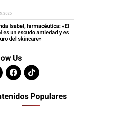
5, 2026
da Isabel, farmacéutica: «El
 es un escudo antiedad y es
turo del skincare»
low Us
tenidos Populares