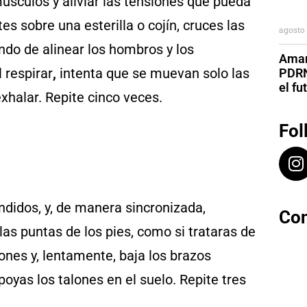
músculos y aliviar las tensiones que pueda
 sobre una esterilla o cojín, cruces las
agosto 
ando de alinear los hombros y los
Aman
 respirar
,
intenta que se muevan solo las
PDRN
el fu
exhalar. Repite cinco veces.
Fol
didos, y, de manera sincronizada,
Con
as puntas de los pies, como si trataras de
iones y, lentamente, baja los brazos
poyas los talones en el suelo. Repite tres