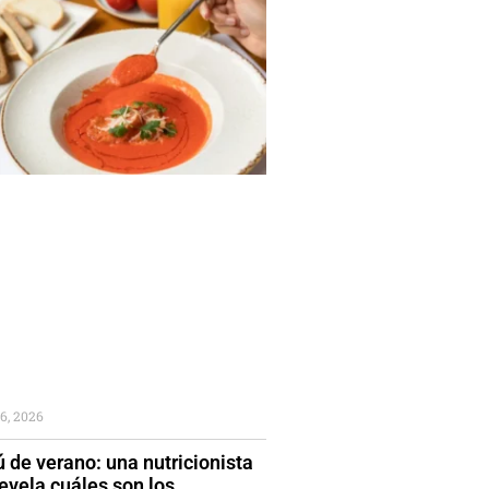
6, 2026
 de verano: una nutricionista
evela cuáles son los