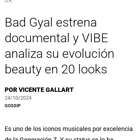
D.R.
Bad Gyal estrena
documental y VIBE
analiza su evolución
beauty en 20 looks
POR
VICENTE GALLART
24/10/2024
GOSSIP
Es uno de los iconos musicales por excelencia
de la Generación Z. Y su
status
se lo ha