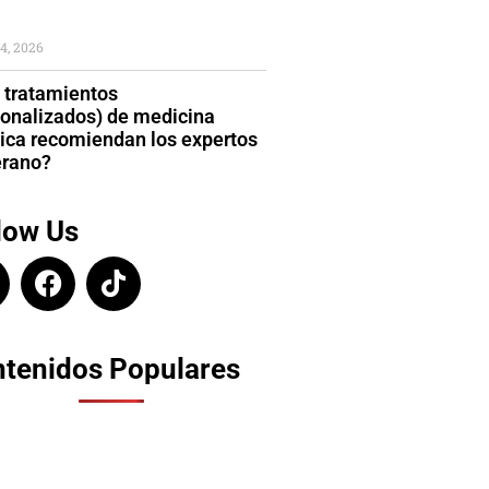
4, 2026
 tratamientos
sonalizados) de medicina
tica recomiendan los expertos
erano?
low Us
tenidos Populares