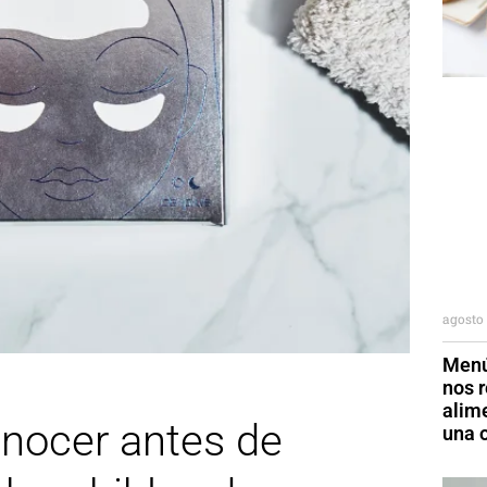
agosto 
Menú
nos r
alim
onocer antes de
una o