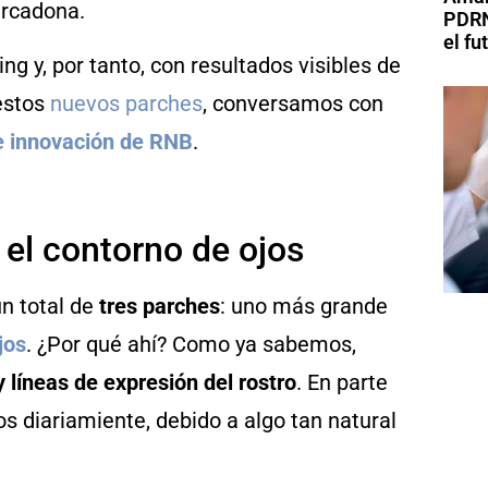
ercadona.
PDRN
el fu
ng y, por tanto, con resultados visibles de
 estos
nuevos parches
, conversamos con
 e innovación de RNB
.
y el contorno de ojos
n total de
tres parches
: uno más grande
jos
. ¿Por qué ahí? Como ya sabemos,
 líneas de expresión del rostro
. En parte
 diariamiente, debido a algo tan natural