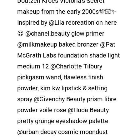
Doutzen Kroes Victoria’s Secret
makeup from the early 2000s🫶🏻✨
Inspired by @Lila recreation on here
😍 @chanel.beauty glow primer
@milkmakeup baked bronzer @Pat
McGrath Labs foundation shade light
medium 12 @Charlotte Tilbury
pinkgasm wand, flawless finish
powder, kim kw lipstick & setting
spray @Givenchy Beauty prism libre
powder voile rose @Huda Beauty
pretty grunge eyeshadow palette
@urban decay cosmic moondust