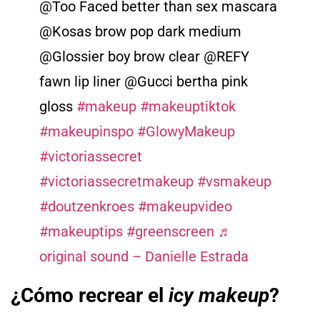
@Too Faced better than sex mascara
@Kosas brow pop dark medium
@Glossier boy brow clear @REFY
fawn lip liner @Gucci bertha pink
gloss
#makeup
#makeuptiktok
#makeupinspo
#GlowyMakeup
#victoriassecret
#victoriassecretmakeup
#vsmakeup
#doutzenkroes
#makeupvideo
#makeuptips
#greenscreen
♬
original sound – Danielle Estrada
¿Cómo recrear el
icy makeup
?