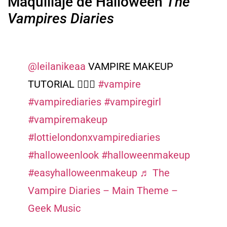
Maquillaje de Halloween
The
Vampires Diaries
@leilanikeaa
VAMPIRE MAKEUP
TUTORIAL 🧛🏾‍♀️
#vampire
#vampirediaries
#vampiregirl
#vampiremakeup
#lottielondonxvampirediaries
#halloweenlook
#halloweenmakeup
#easyhalloweenmakeup
♬ The
Vampire Diaries – Main Theme –
Geek Music