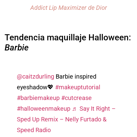
Addict Lip Maximizer de Dior
Tendencia maquillaje Halloween:
Barbie
@caitzdurling
Barbie inspired
eyeshadow💖
#makeuptutorial
#barbiemakeup
#cutcrease
#halloweenmakeup
♬ Say It Right –
Sped Up Remix – Nelly Furtado &
Speed Radio