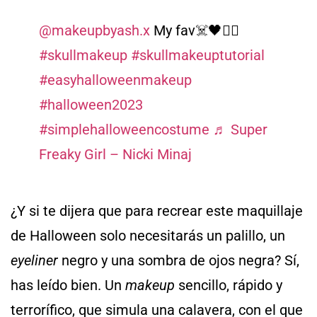
@makeupbyash.x
My fav☠️🖤🏴‍☠️
#skullmakeup
#skullmakeuptutorial
#easyhalloweenmakeup
#halloween2023
#simplehalloweencostume
♬ Super
Freaky Girl – Nicki Minaj
¿Y si te dijera que para recrear este maquillaje
de Halloween solo necesitarás un palillo, un
eyeliner
negro y una sombra de ojos negra? Sí,
has leído bien. Un
makeup
sencillo, rápido y
terrorífico, que simula una calavera, con el que