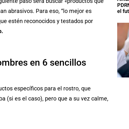
iguiente paso será buscar «productos que
PDRN
ean abrasivos. Para eso, “lo mejor es
el fu
 que estén reconocidos y testados por
o.
mbres en 6 sencillos
ctos específicos para el rostro, que
ba (si es el caso), pero que a su vez calme,