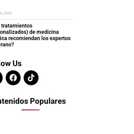
4, 2026
 tratamientos
sonalizados) de medicina
tica recomiendan los expertos
erano?
low Us
tenidos Populares