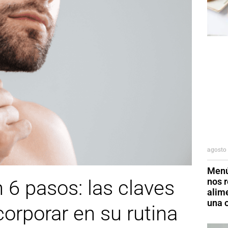
agosto 
Menú
nos r
 6 pasos: las claves
alim
una o
orporar en su rutina