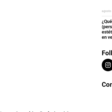
agosto 
¿Qué
(per
esté
en v
Fol
Con