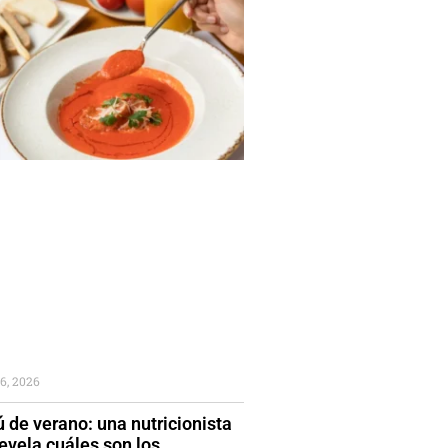
6, 2026
 de verano: una nutricionista
evela cuáles son los