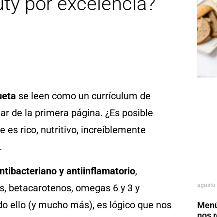
uty por excelencia?
ueta
se leen como un currículum de
sar de la primera página. ¿Es posible
 es rico, nutritivo, increíblemente
.
ntibacteriano y antiinflamatorio
,
agosto 
s, betacarotenos, omegas 6 y 3 y
do ello (y mucho más), es lógico que nos
Menú
nos r