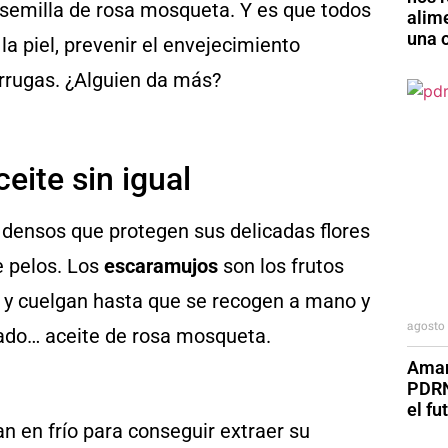
e semilla de rosa mosqueta. Y es que todos
alim
una o
 piel, prevenir el envejecimiento
 arrugas. ¿Alguien da más?
eite sin igual
y densos que protegen sus delicadas flores
e pelos. Los
escaramujos
son los frutos
y cuelgan hasta que se recogen a mano y
agosto 
mado… aceite de rosa mosqueta.
Aman
PDRN
el fu