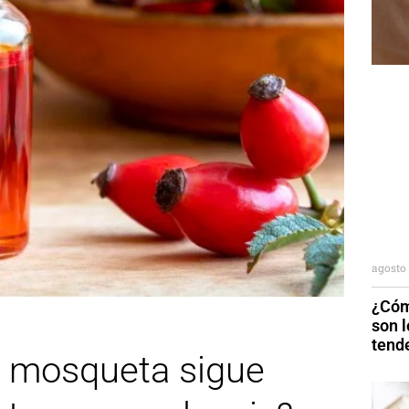
agosto 
¿Cóm
son 
tend
sa mosqueta sigue