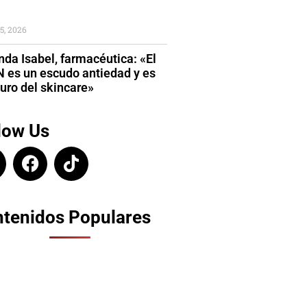
5, 2026
da Isabel, farmacéutica: «El
 es un escudo antiedad y es
turo del skincare»
low Us
tenidos Populares