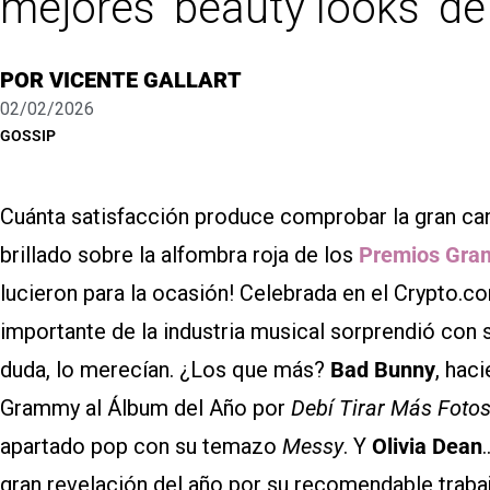
mejores ‘beauty looks’ de
POR
VICENTE GALLART
02/02/2026
GOSSIP
Cuánta satisfacción produce comprobar la gran can
brillado sobre la alfombra roja de los
Premios Gra
lucieron para la ocasión! Celebrada en el Crypto.c
importante de la industria musical sorprendió con s
duda, lo merecían. ¿Los que más?
Bad Bunny
, hac
Grammy al Álbum del Año por
Debí Tirar Más Foto
apartado pop con su temazo
Messy
. Y
Olivia Dean
gran revelación del año por su recomendable trab