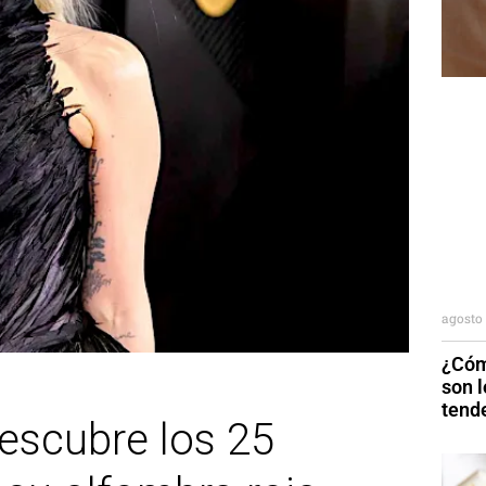
agosto 
¿Cóm
son 
tend
scubre los 25