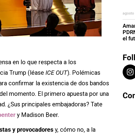
agosto 
Aman
PDRN
el fu
Fol
ensa en lo que respecta a los
acia Trump (léase
ICE OUT
). Polémicas
ra confirmar la existencia de dos bandos
 del momento. El primero apuesta por una
Con
dad. ¿Sus principales embajadoras? Tate
penter
y Madison Beer.
stas y provocadores
y, cómo no, a la