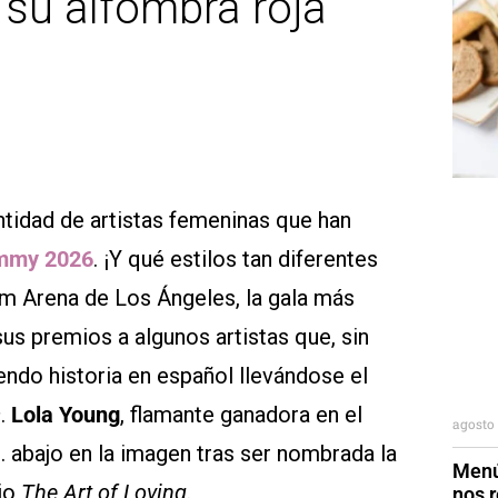
 su alfombra roja
tidad de artistas femeninas que han
mmy 2026
. ¡Y qué estilos tan diferentes
om Arena de Los Ángeles, la gala más
us premios a algunos artistas que, sin
iendo historia en español llevándose el
s
.
Lola Young
, flamante ganadora en el
agosto 
… abajo en la imagen tras ser nombrada la
Menú
ajo
The Art of Loving
.
nos r