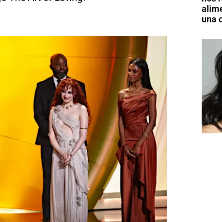
alim
una o