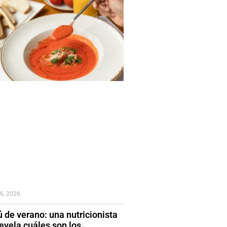
6, 2026
 de verano: una nutricionista
evela cuáles son los