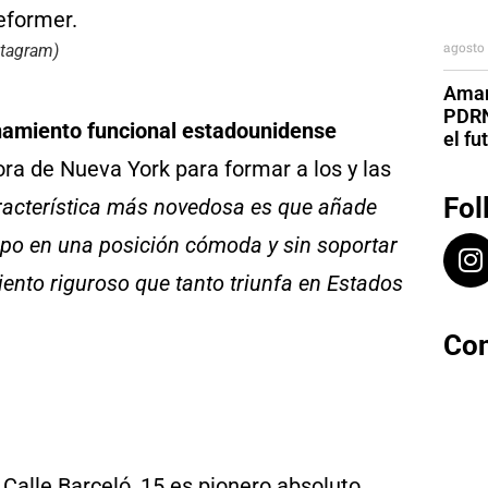
agosto 
stagram
)
Aman
PDRN
namiento funcional estadounidense
el fu
ora de Nueva York para formar a los y las
Fol
racterística más novedosa es que añade
uerpo en una posición cómoda y sin soportar
iento riguroso que tanto triunfa en Estados
Con
 Calle Barceló, 15 es pionero absoluto