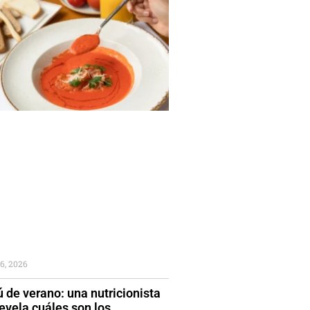
6, 2026
 de verano: una nutricionista
evela cuáles son los