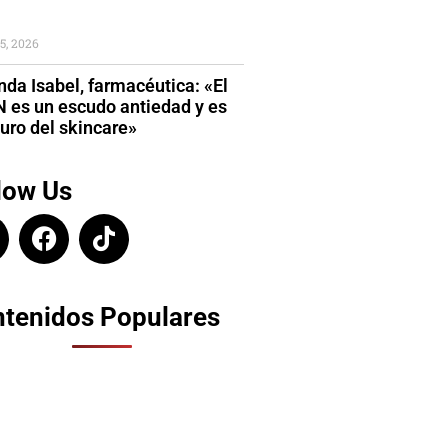
5, 2026
da Isabel, farmacéutica: «El
 es un escudo antiedad y es
turo del skincare»
low Us
tenidos Populares