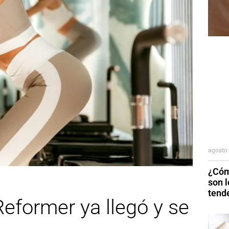
agosto 
¿Cóm
son 
tend
Reformer ya llegó y se