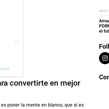
agosto 
Aman
PDRN
el fu
Fol
acion)
Con
ra convertirte en mejor
es poner la mente en blanco, que sí es