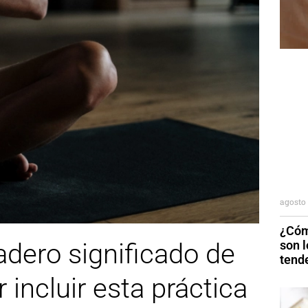
agosto 
¿Cóm
son 
dero significado de
tend
 incluir esta práctica