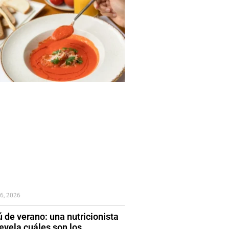
6, 2026
 de verano: una nutricionista
evela cuáles son los