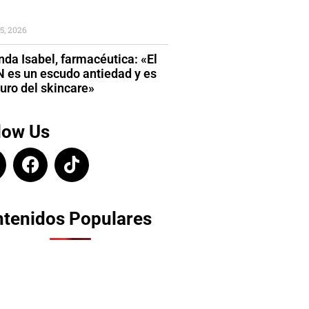
5, 2026
da Isabel, farmacéutica: «El
 es un escudo antiedad y es
turo del skincare»
low Us
tenidos Populares