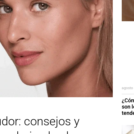
agosto 
¿Cóm
son 
tend
udor: consejos y