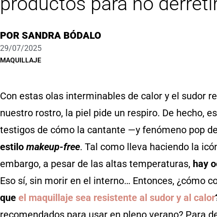
productos para no derretir
POR
SANDRA BÓDALO
29/07/2025
MAQUILLAJE
Con estas olas interminables de calor y el sudor r
nuestro rostro, la piel pide un respiro. De hecho,
testigos de cómo la cantante —y fenómeno pop d
estilo
makeup-free
. Tal como lleva haciendo la i
embargo, a pesar de las altas temperaturas,
hay o
Eso sí, sin morir en el interno… Entonces, ¿cómo c
que
el maquillaje sea resistente al sudor y al calor
recomendados para usar en pleno verano? Para des