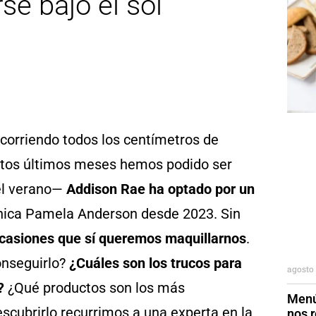
se bajo el sol
ecorriendo todos los centímetros de
 estos últimos meses hemos podido ser
el verano—
Addison Rae ha optado por un
cónica Pamela Anderson desde 2023. Sin
casiones que sí queremos maquillarnos
.
onseguirlo?
¿Cuáles son los trucos para
agosto 
?
¿Qué productos son los más
Menú
cubrirlo recurrimos a una experta en la
nos r