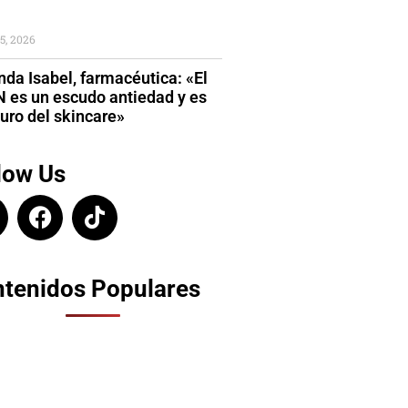
5, 2026
da Isabel, farmacéutica: «El
 es un escudo antiedad y es
turo del skincare»
low Us
tenidos Populares