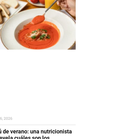
6, 2026
 de verano: una nutricionista
evela cuáles son los