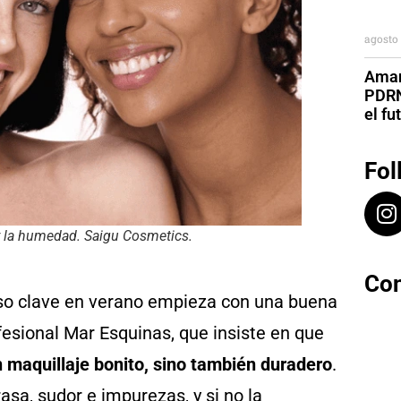
agosto 
Aman
PDRN
el fu
Fol
 y la humedad. Saigu Cosmetics.
Con
paso clave en verano empieza con una buena
ofesional Mar Esquinas, que insiste en que
un maquillaje bonito, sino también duradero
.
asa, sudor e impurezas, y si no la