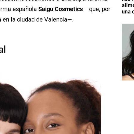
alim
 firma española
Saigu Cosmetics
—que, por
una o
a en la ciudad de Valencia—.
al