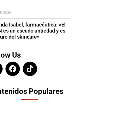
5, 2026
da Isabel, farmacéutica: «El
 es un escudo antiedad y es
turo del skincare»
low Us
tenidos Populares