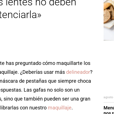
s lentes no deben
tenciarla»
 te has preguntado cómo maquillarte los
maquillaje. ¿Deberías usar más
delineador
?
máscara de pestañas que siempre choca
espuestas. Las gafas no solo son un
agosto 
s, sino que también pueden ser una gran
librarlas con nuestro
maquillaje
.
Menú
nos r