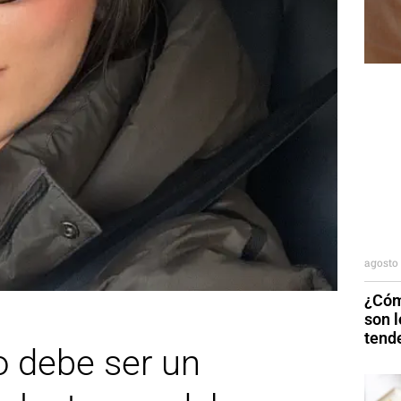
agosto 
¿Cóm
son 
tend
 debe ser un