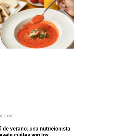
6, 2026
 de verano: una nutricionista
evela cuáles son los