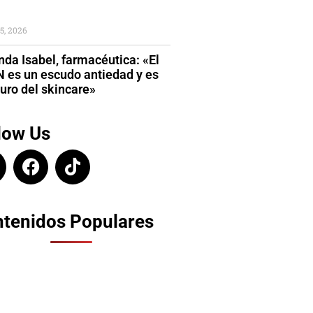
5, 2026
da Isabel, farmacéutica: «El
 es un escudo antiedad y es
turo del skincare»
low Us
tenidos Populares