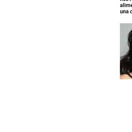
alim
una o