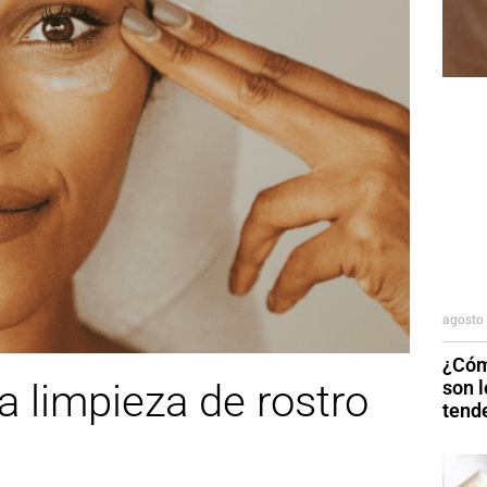
agosto 
¿Cóm
son 
a limpieza de rostro
tend