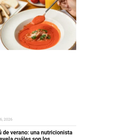
6, 2026
 de verano: una nutricionista
evela cuáles son los