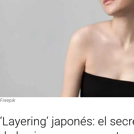
Freepik
‘Layering‘ japonés: el se