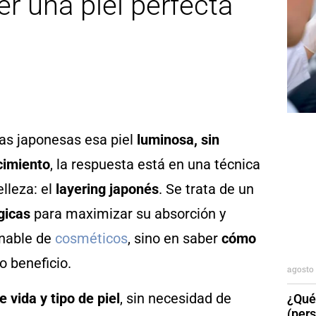
er una piel perfecta
as japonesas esa piel
luminosa, sin
cimiento
, la respuesta está en una técnica
lleza: el
layering japonés
. Se trata de un
gicas
para maximizar su absorción y
inable de
cosméticos
, sino en saber
cómo
 beneficio.
agosto 
 vida y tipo de piel
, sin necesidad de
¿Qué
(per