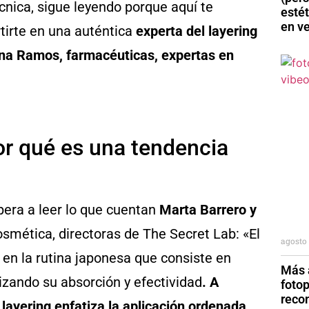
écnica, sigue leyendo porque aquí te
esté
en v
tirte en una auténtica
experta del layering
ena Ramos, farmacéuticas, expertas en
or qué es una tendencia
pera a leer lo que cuentan
Marta Barrero y
smética, directoras de The Secret Lab: «El
agosto 
a en la rutina japonesa que consiste en
Más a
izando su absorción y efectividad
. A
foto
reco
 layering enfatiza la aplicación ordenada