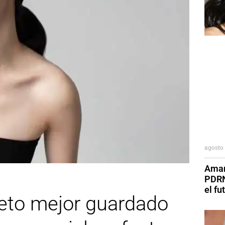
agosto 
Aman
PDRN
el fu
creto mejor guardado