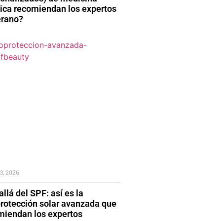
tica recomiendan los expertos
erano?
3, 2026
llá del SPF: así es la
protección solar avanzada que
miendan los expertos