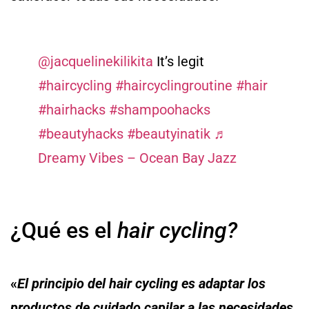
@jacquelinekilikita
It’s legit
#haircycling
#haircyclingroutine
#hair
#hairhacks
#shampoohacks
#beautyhacks
#beautyinatik
♬
Dreamy Vibes – Ocean Bay Jazz
¿Qué es el
hair cycling?
«
El principio del hair cycling es adaptar los
productos de cuidado capilar a las necesidades