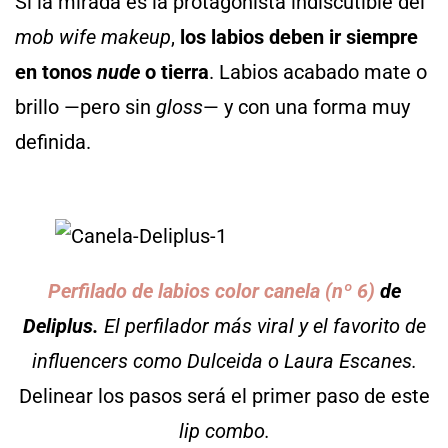
Si la mirada es la protagonista indiscutible del
mob wife makeup
,
los labios deben ir siempre
en tonos
nude
o tierra
. Labios acabado mate o
brillo —pero sin
gloss
— y con una forma muy
definida.
Perfilado de labios color canela (nº 6)
de
Deliplus.
El perfilador más viral y el favorito de
influencers como Dulceida o Laura Escanes.
Delinear los pasos será el primer paso de este
lip combo.