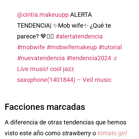
@cintia.makeuupp
ALERTA
TENDENCIA| ✨Mob wife✨ ¿Qué te
parece? 🤎🕵️‍♀️
#alertatendencia
#mobwife
#mobwifemakeup
#tutorial
#nuevatendencia
#tendencia2024
♬
Live music! cool jazz
saxophone(1401844) – Veil music
Facciones marcadas
A diferencia de otras tendencias que hemos
visto este año como
strawberry
o
tomato girl