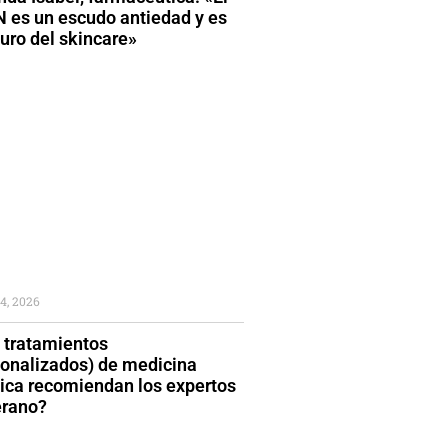
 es un escudo antiedad y es
turo del skincare»
4, 2026
 tratamientos
sonalizados) de medicina
tica recomiendan los expertos
erano?