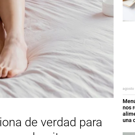
agosto 
Menú
nos r
alim
ciona de verdad para
una o