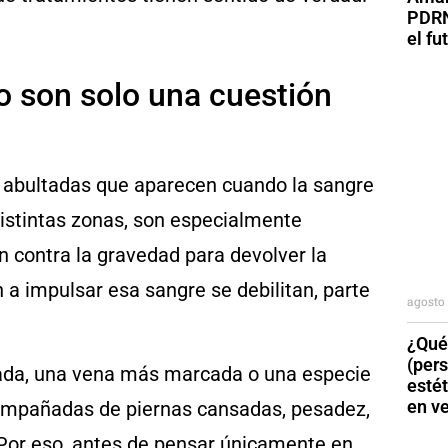
PDRN
el fu
o son solo una cuestión
es abultadas que aparecen cuando la sangre
distintas zonas, son especialmente
n contra la gravedad para devolver la
 a impulsar esa sangre se debilitan, parte
agosto 
¿Qué
(per
lada, una vena más marcada o una especie
esté
en v
compañadas de piernas cansadas, pesadez,
 Por eso, antes de pensar únicamente en